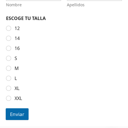
Nombre
Apellidos
ESCOGE TU TALLA
12
14
16
S
M
L
XL
XXL
Enviar