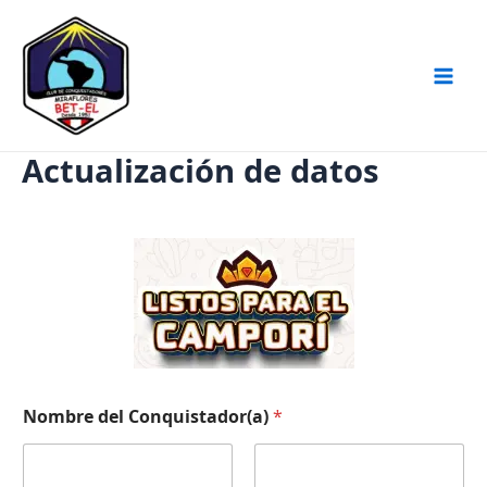
Ir
Main
al
Men
contenido
Actualización de datos
Nombre del Conquistador(a)
*